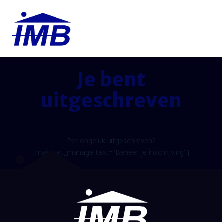
Je bent
uitgeschreven
Per ongeluk uitgeschreven?
[mailpoet_manage text="Beheer je inschrijving"]