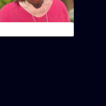
Marleen
pvoedster groep 1 (lager onderwijs)