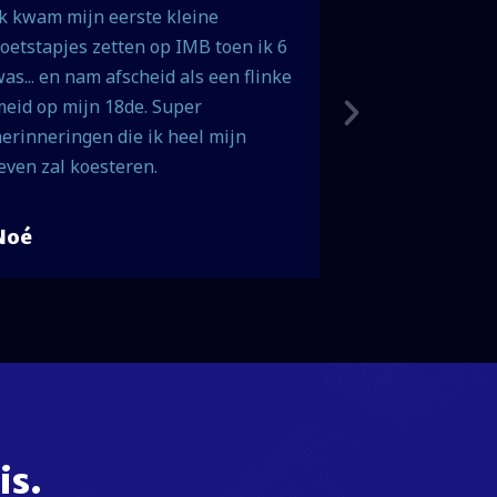
k kwam mijn eerste kleine
Een internaat
oetstapjes zetten op IMB toen ik 6
geleerd van d
as... en nam afscheid als een flinke
directeur was
eid op mijn 18de. Super
erinneringen die ik heel mijn
even zal koesteren.
Noé
Kimberly
is.