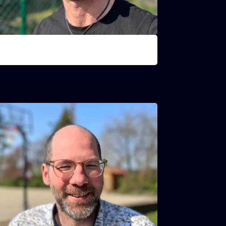
Gunter
lusjesman/Buschauffeur