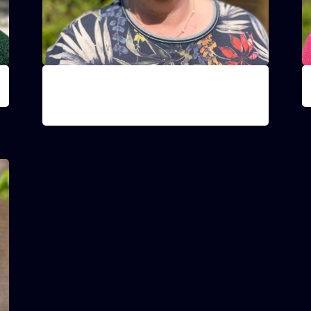
Lydia
Opvoedster groep 2 (1ste - 2de - 3de
O
middelbaar)