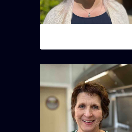
Jana
Opvoedster groep 3 (4de - 5de - 6de
middelbaar)