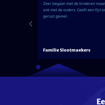
n hart, veel
Zeer begaan met de kinderen maa
iding en de
ook met de ouders. Geeft een fijn e
er.
gerust gevoel.
Familie Slootmaekers
Ee