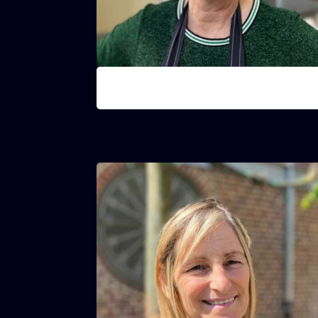
Liliane
Keukenchef