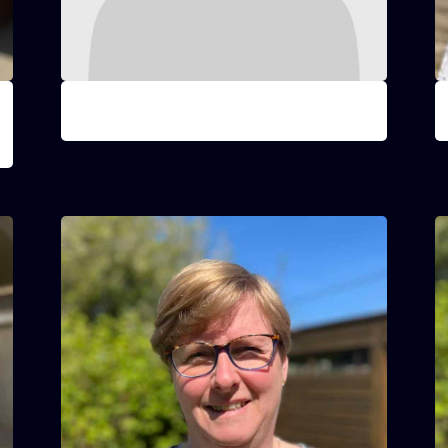
Janneth
Onderhoud
D