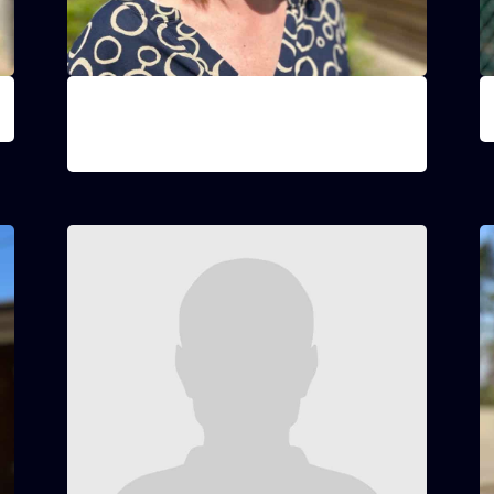
Ines
Opvoedster groep 2 (1ste - 2de - 3de
K
middelbaar)