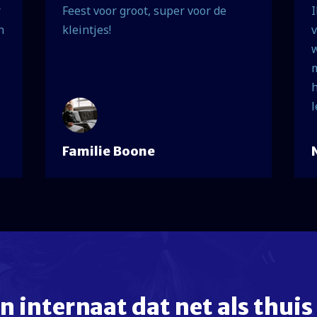
r
Feest voor groot, super voor de
I
n
kleintjes!
v
w
m
h
l
Familie Boone
n internaat dat net als thuis 