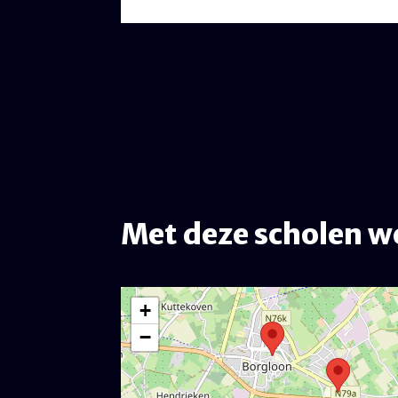
Met deze scholen w
Map
+
−