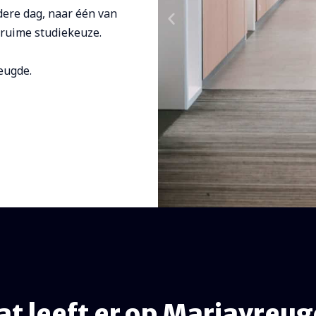
dere dag, naar één van
 ruime studiekeuze.
eugde.
t leeft er op Mariavreu