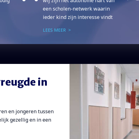
nodig
wij zijn het autonome hart van
een scholen-netwerk waarin
ieder kind zijn interesse vindt
LEES MEER >
reugde in
ren en jongeren tussen
elijk gezellig en in een