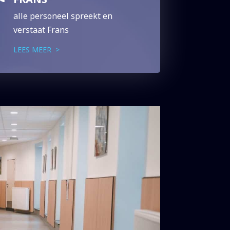
alle personeel spreekt en
verstaat Frans
LEES MEER >