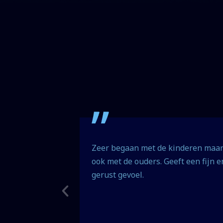
n hart, veel
Zeer begaan met de kinderen maa
iding en de
ook met de ouders. Geeft een fijn e
er.
gerust gevoel.