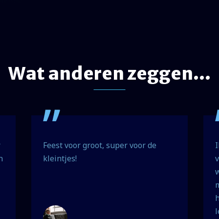
Wat anderen zeggen...
r
Feest voor groot, super voor de
I
n
kleintjes!
v
w
m
h
l