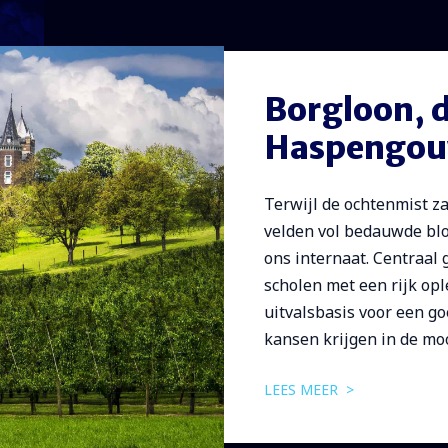
Borgloon, d
Haspengo
Terwijl de ochtenmist z
velden vol bedauwde blo
ons internaat. Centraal
scholen met een rijk op
uitvalsbasis voor een goe
kansen krijgen in de mo
LEES MEER >