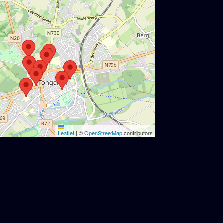
Leaflet
|
©
OpenStreetMap
contributors