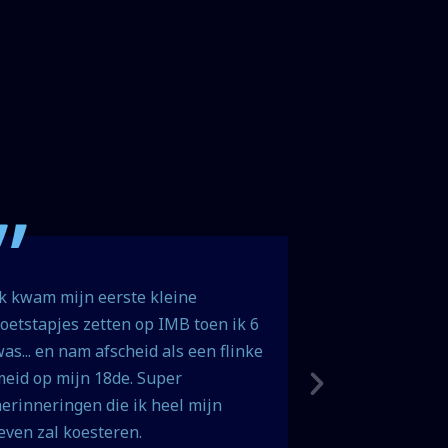
k kwam mijn eerste kleine
Een internaat
oetstapjes zetten op IMB toen ik 6
geleerd van d
as... en nam afscheid als een flinke
directeur was
eid op mijn 18de. Super
erinneringen die ik heel mijn
even zal koesteren.