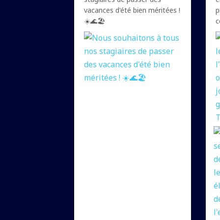
vacances d'été bien méritées !
p
☀️🌊🏖️
c