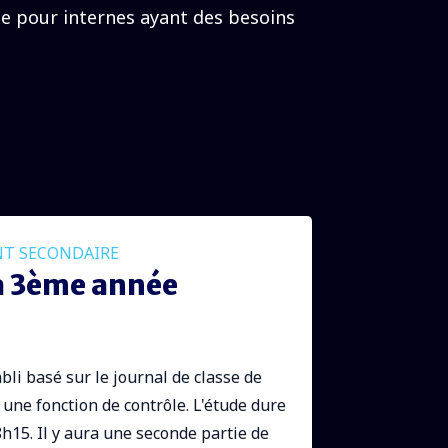
ée pour internes ayant des besoins
T SECONDAIRE
la 3ème année
bli basé sur le journal de classe de
a une fonction de contrôle. L'étude dure
15. Il y aura une seconde partie de