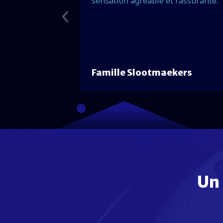
n excellent
sensation agréable et rassurante.
Famille Slootmaekers
Un 