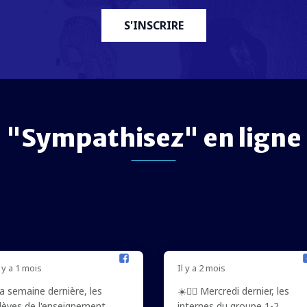
S'INSCRIRE
"Sympathisez" en ligne
l y a 1 mois
Il y a 2 mois
a semaine dernière, les
☀️🚴‍♀️ Mercredi dernier, les
lèves de l'enseignement
internes du groupe 1-2