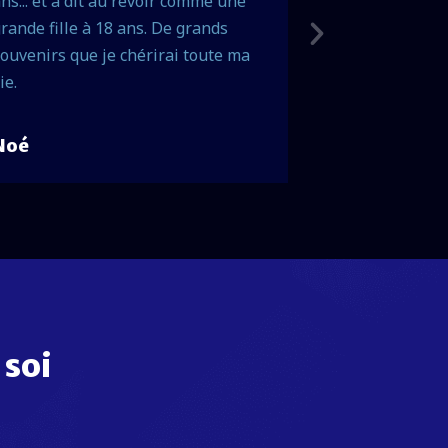
ns... et a dit au revoir comme une
et le directeu
rande fille à 18 ans. De grands
élève.
ouvenirs que je chérirai toute ma
ie.
Noé
Kimberly
 soi