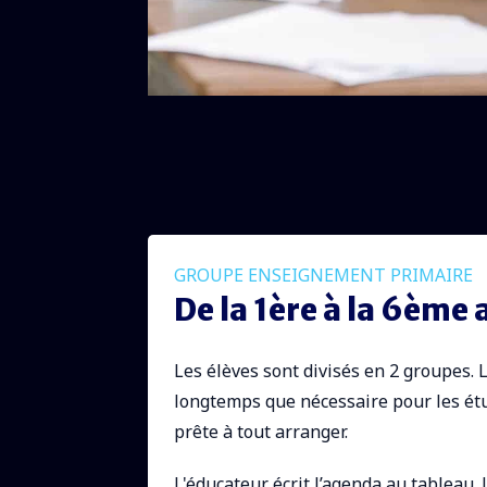
GROUPE ENSEIGNEMENT PRIMAIRE
De la 1ère à la 6ème
Les élèves sont divisés en 2 groupes. 
longtemps que nécessaire pour les étud
prête à tout arranger.
L'éducateur écrit l’agenda au tableau. 