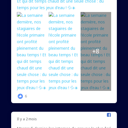
+8
6
Il y a 2 mois